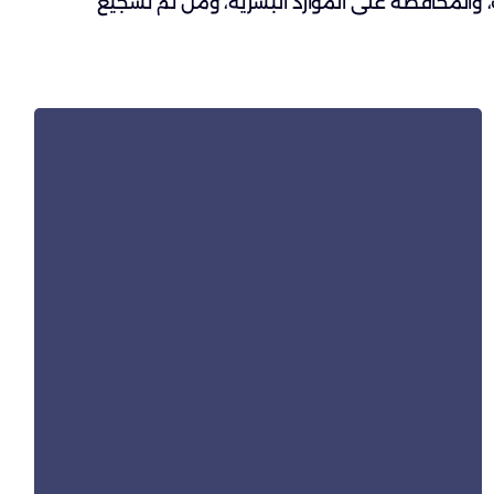
ب، والمحافظة على الموارد البشرية، ومن ثم تشجيع
نصائح منا
اتبع هذه النصائح من مسؤولي التوظيف لدينا
لتساعدك على اجتياز مقابلة العمل والانضمام إلى
عائلة مجموعة ماچ للاستشارات.
صمّم سيرتك الذاتية بما يتفق مع الشاغر
الوظيفي.
أظهر فهمك للمنصب الوظيفي في طلب التقديم،
وتحدث عن القيمة التي ستضيفها إلى المنصب
والفريق. حاول أيضاً إبراز مهاراتك وخبراتك المرتبطة