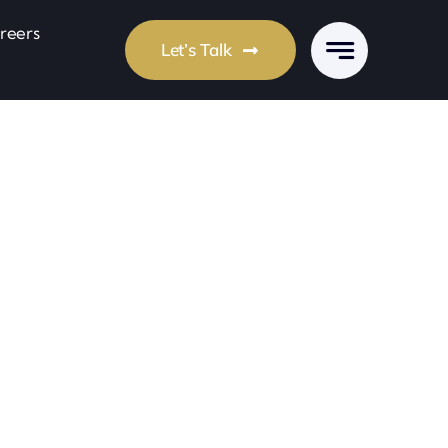
reers
Let’s Talk
er