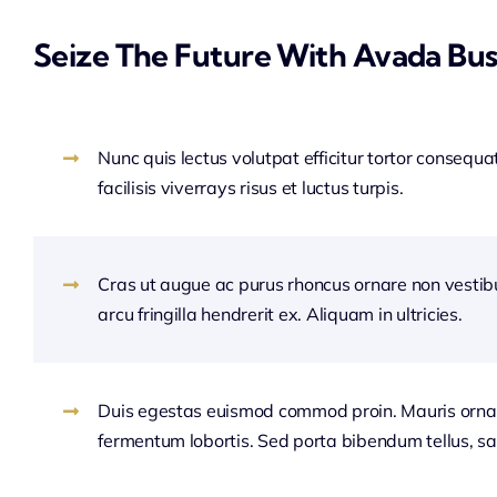
Seize The Future With Avada Bus
Nunc quis lectus volutpat efficitur tortor consequa
facilisis viverrays risus et luctus turpis.
Cras ut augue ac purus rhoncus ornare non vesti
arcu fringilla hendrerit ex. Aliquam in ultricies.
Duis egestas euismod commod proin. Mauris orna
fermentum lobortis. Sed porta bibendum tellus, sa