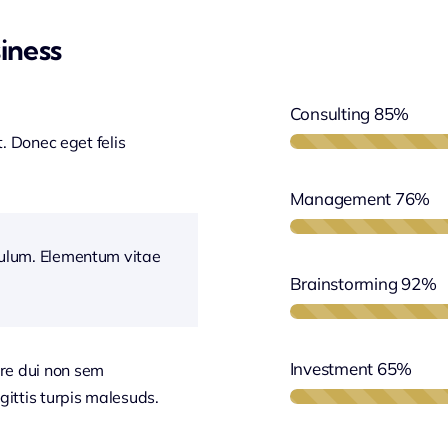
iness
Consulting
85%
t. Donec eget felis
Management
76%
bulum. Elementum vitae
Brainstorming
92%
Investment
65%
re dui non sem
gittis turpis malesuds.