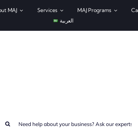
ut MAJ
Services
MAJ Programs
Ca
العربية
usiness Help Cent
How we can help you?
earch
or: