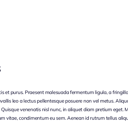
s
tis et purus. Praesent malesuada fermentum ligula, a fringill
nvallis leo a lectus pellentesque posuere non vel metus. Aliq
 et. Quisque venenatis nisl nunc, in aliquet diam pretium ege
tum vitae, condimentum eu sem. Aenean id rutrum tellus aliq