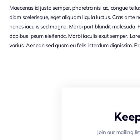
Maecenas id justo semper, pharetra nisl ac, congue tellu
turpis vitae, luctus pellentesque diam. Integer id vesti
diam scelerisque, eget aliquam ligula luctus. Cras ante
augue. Suspendisse vehicula semper justo. Vestibulum au
nones iaculis sed magna. Morbi port blandit malesuda. P
dapibus ipsum eleifendc. Morbi iaculis exut semper. Lor
varius. Aenean sed quam eu felis interdum dignissim. Pro
Keep
Join our mailing li