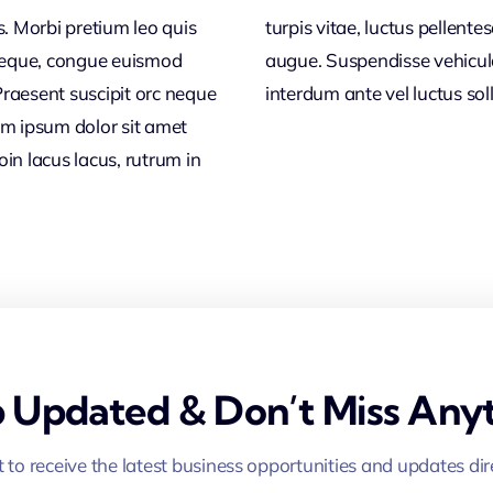
s. Morbi pretium leo quis
bulum metus, vel vehicula
 neque, congue euismod
ctor tortor a porttitor
raesent suscipit orc neque
interdum ante vel luctus solli
em ipsum dolor sit amet
in lacus lacus, rutrum in
 Updated & Don’t Miss Anyt
st to receive the latest business opportunities and updates dir